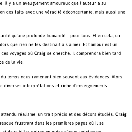
vre, il y a un aveuglement amoureux que l’auteur a su
tion des faits avec une véracité déconcertante, mais aussi une
cularité qu’une profonde humanité – pour tous. Et en cela, on
ors que rien ne les destinait à s’aimer. Et l’amour est un
de ces voyages où
Craig
se cherche. Il comprendra bien tard
e de la vie.
s du temps nous ramenant bien souvent aux évidences. Alors
de diverses interprétations et riche d’enseignements.
ttendu réalisme, un trait précis et des décors étudiés,
Craig
resque frustrant dans les premières pages où il se
 et deux billes noires en guise d’yeux, voici notre