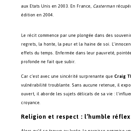
aux Etats Unis en 2003. En France,
Casterman
récupér
édition en 2004.
Le récit commence par une plongée dans des souvenirs 
regrets, la honte, la peur et la haine de soi. L’innoce
effets du temps. Enfermée dans leur pauvreté, pointée
profonde ne fait que subir.
Car c’est avec une sincérité surprenante que
Craig 
vulnérabilité troublante. Sans aucune retenue, il exp
ouvert, il aborde les sujets délicats de sa vie : l’infl
croyance.
Religion et respect : l’humble réfl
Alors qu’il se trouve au lycée, la paroisse organise u