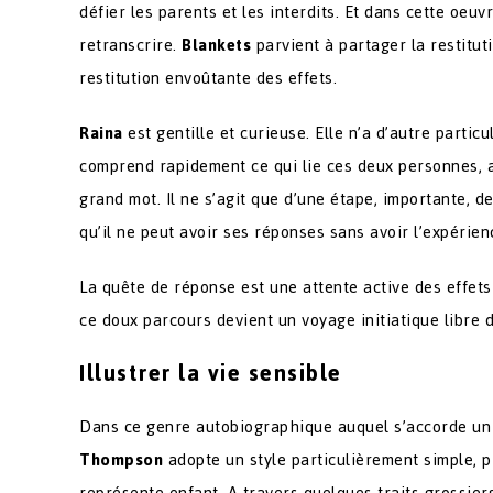
défier les parents et les interdits. Et dans cette oeu
retranscrire.
Blankets
parvient à partager la restitu
restitution envoûtante des effets.
Raina
est gentille et curieuse. Elle n’a d’autre parti
comprend rapidement ce qui lie ces deux personnes, al
grand mot. Il ne s’agit que d’une étape, importante, 
qu’il ne peut avoir ses réponses sans avoir l’expérienc
La quête de réponse est une attente active des effet
ce doux parcours devient un voyage initiatique libre 
Illustrer la vie sensible
Dans ce genre autobiographique auquel s’accorde un a
Thompson
adopte un style particulièrement simple, p
représente enfant. A travers quelques traits grossiers