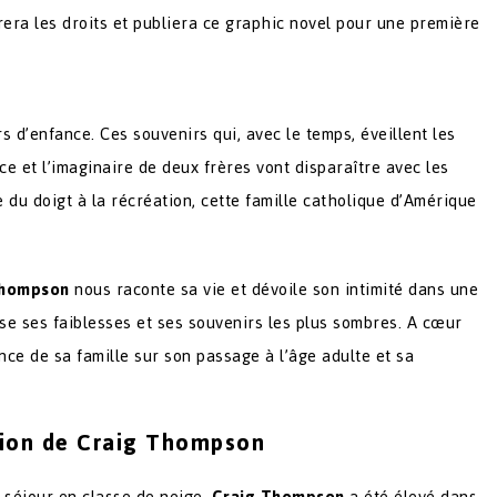
era les droits et publiera ce graphic novel pour une première
d’enfance. Ces souvenirs qui, avec le temps, éveillent les
nce et l’imaginaire de deux frères vont disparaître avec les
 du doigt à la récréation, cette famille catholique d’Amérique
Thompson
nous raconte sa vie et dévoile son intimité dans une
ose ses faiblesses et ses souvenirs les plus sombres. A cœur
uence de sa famille sur son passage à l’âge adulte et sa
exion de Craig Thompson
n séjour en classe de neige.
Craig Thompson
a été élevé dans