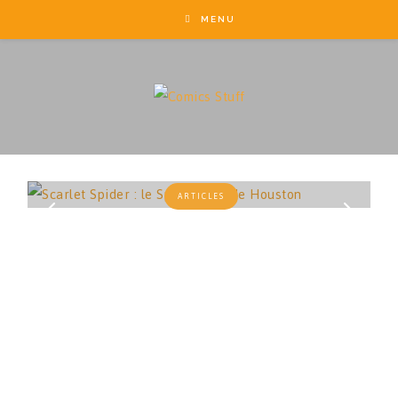
MENU
ARTICLES
Scarlet Spider :
le Spider-man
de Houston