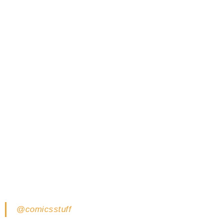
8 AVRIL 2026 BY
BAPTISTE
LIRE LA SUITE…
@comicsstuff